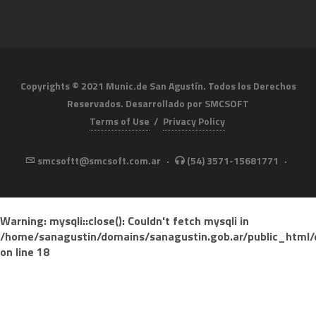
Copyrights © 2021 Munic.de San Agustín. Todos los Derechos
Reservados. Desarrollado por
SMCSOFT
Terms of Use
/
Privacy Policy
smcsoftt@smcsoft.com.ar
·
(54) 3571-15681771
·
Warning
: mysqli::close(): Couldn't fetch mysqli in
/home/sanagustin/domains/sanagustin.gob.ar/public_html/
on line
18