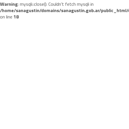
Warning
: mysqli::close(): Couldn't fetch mysqli in
/home/sanagustin/domains/sanagustin.gob.ar/public_html/
on line
18