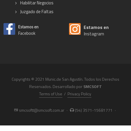
Habilitar Negocios
Juzgado de Faltas
Estamos en
Estamos en
Instagram
Facebook
Copyrights © 2021 Munic.de San Agustín. Todos los Derechos
Reservados. Desarrollado por
SMCSOFT
Terms of Use
/
Privacy Policy
smcsoftt@smcsoft.com.ar
·
(54) 3571-15681771
·